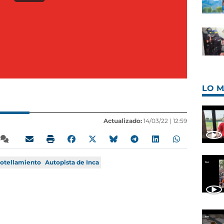
LO M
Actualizado:
14/03/22 |
12:59
otellamiento
Autopista de Inca