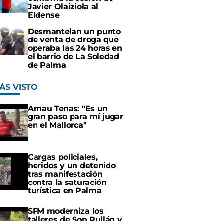
Javier Olaiziola al
Eldense
Desmantelan un punto
de venta de droga que
operaba las 24 horas en
el barrio de La Soledad
de Palma
ÁS VISTO
Arnau Tenas: "Es un
gran paso para mí jugar
en el Mallorca"
Cargas policiales,
heridos y un detenido
tras manifestación
contra la saturación
turística en Palma
SFM moderniza los
talleres de Son Rullán y