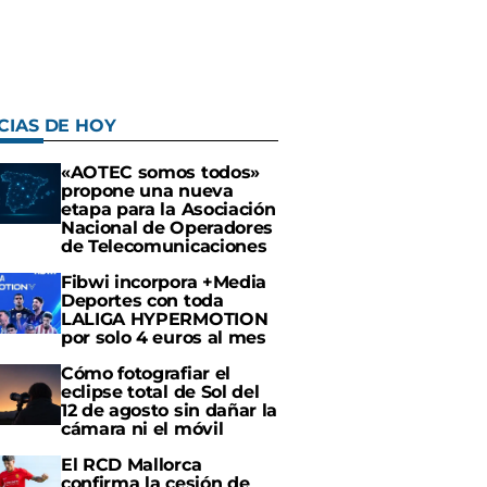
CIAS DE HOY
«AOTEC somos todos»
propone una nueva
etapa para la Asociación
Nacional de Operadores
de Telecomunicaciones
Fibwi incorpora +Media
Deportes con toda
LALIGA HYPERMOTION
por solo 4 euros al mes
Cómo fotografiar el
eclipse total de Sol del
12 de agosto sin dañar la
cámara ni el móvil
El RCD Mallorca
confirma la cesión de