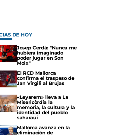
CIAS DE HOY
Josep Cerdà: "Nunca me
hubiera imaginado
poder jugar en Son
Moix"
El RCD Mallorca
confirma el traspaso de
Jan Virgili al Brujas
«Leyarem» lleva a La
Misericòrdia la
memoria, la cultura y la
identidad del pueblo
saharaui
Mallorca avanza en la
eliminación de