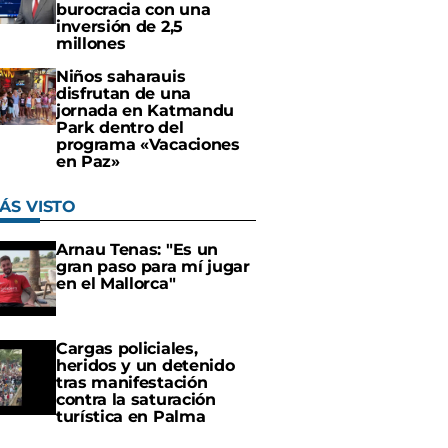
burocracia con una
inversión de 2,5
millones
Niños saharauis
disfrutan de una
jornada en Katmandu
Park dentro del
programa «Vacaciones
en Paz»
ÁS VISTO
Arnau Tenas: "Es un
gran paso para mí jugar
en el Mallorca"
Cargas policiales,
heridos y un detenido
tras manifestación
contra la saturación
turística en Palma