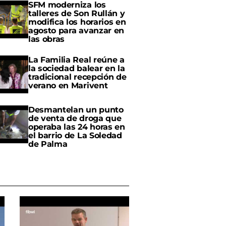
SFM moderniza los
talleres de Son Rullán y
modifica los horarios en
agosto para avanzar en
las obras
La Familia Real reúne a
la sociedad balear en la
tradicional recepción de
verano en Marivent
Desmantelan un punto
de venta de droga que
operaba las 24 horas en
el barrio de La Soledad
de Palma