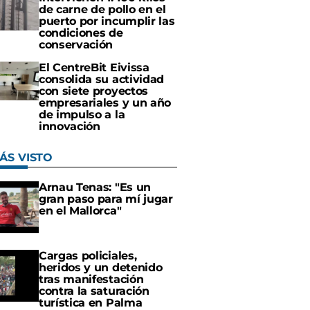
de carne de pollo en el
puerto por incumplir las
condiciones de
conservación
El CentreBit Eivissa
consolida su actividad
con siete proyectos
empresariales y un año
de impulso a la
innovación
ÁS VISTO
Arnau Tenas: "Es un
gran paso para mí jugar
en el Mallorca"
Cargas policiales,
heridos y un detenido
tras manifestación
contra la saturación
turística en Palma