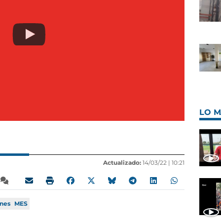
LO M
Actualizado:
14/03/22 |
10:21
ones
MES