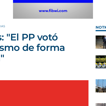
IAS
NOTI
: "El PP votó
rismo de forma
"