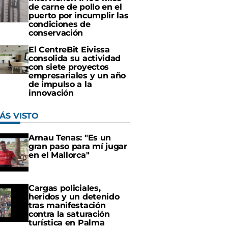
de carne de pollo en el
puerto por incumplir las
condiciones de
conservación
El CentreBit Eivissa
consolida su actividad
con siete proyectos
empresariales y un año
de impulso a la
innovación
ÁS VISTO
Arnau Tenas: "Es un
gran paso para mí jugar
en el Mallorca"
Cargas policiales,
heridos y un detenido
tras manifestación
contra la saturación
turística en Palma