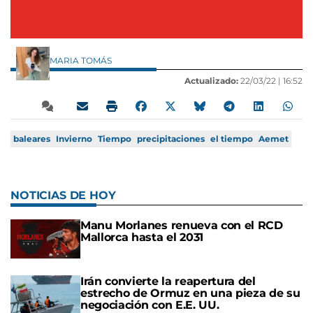
MARIA TOMÁS
Actualizado:
22/03/22 |
16:52
baleares
Invierno
Tiempo
precipitaciones
el tiempo
Aemet
NOTICIAS DE HOY
Manu Morlanes renueva con el RCD
Mallorca hasta el 2031
Irán convierte la reapertura del
estrecho de Ormuz en una pieza de su
negociación con E.E. UU.