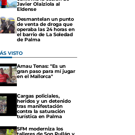
Javier Olaiziola al
Eldense
Desmantelan un punto
de venta de droga que
operaba las 24 horas en
el barrio de La Soledad
de Palma
ÁS VISTO
Arnau Tenas: "Es un
gran paso para mí jugar
en el Mallorca"
Cargas policiales,
heridos y un detenido
tras manifestación
contra la saturación
turística en Palma
SFM moderniza los
talleres de Son Rullán y