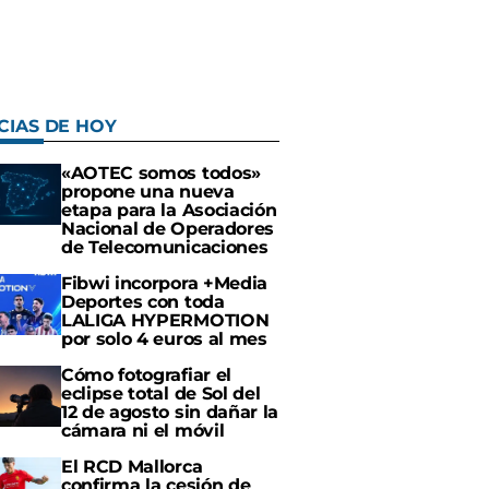
CIAS DE HOY
«AOTEC somos todos»
propone una nueva
etapa para la Asociación
Nacional de Operadores
de Telecomunicaciones
Fibwi incorpora +Media
Deportes con toda
LALIGA HYPERMOTION
por solo 4 euros al mes
Cómo fotografiar el
eclipse total de Sol del
12 de agosto sin dañar la
cámara ni el móvil
El RCD Mallorca
confirma la cesión de