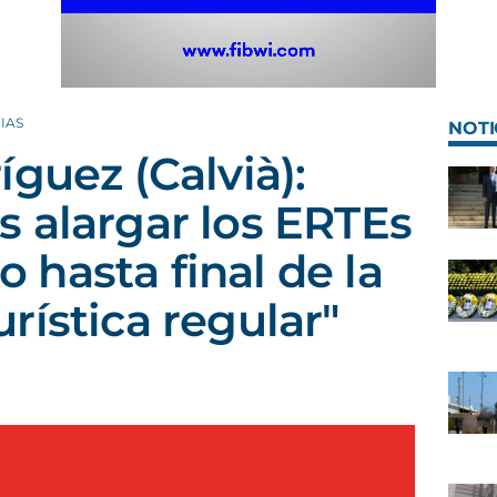
IAS
NOTI
guez (Calvià):
 alargar los ERTEs
hasta final de la
rística regular"