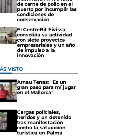
de carne de pollo en el
puerto por incumplir las
condiciones de
conservación
El CentreBit Eivissa
consolida su actividad
con siete proyectos
empresariales y un año
de impulso a la
innovación
ÁS VISTO
Arnau Tenas: "Es un
gran paso para mí jugar
en el Mallorca"
Cargas policiales,
heridos y un detenido
tras manifestación
contra la saturación
turística en Palma