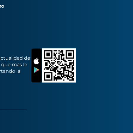
TO
actualidad de
s que más le
rtando la