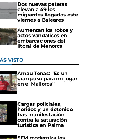
Dos nuevas pateras
elevan a 49 los
migrantes llegados este
viernes a Baleares
Aumentan los robos y
actos vandálicos en
embarcaciones del
litoral de Menorca
ÁS VISTO
Arnau Tenas: "Es un
gran paso para mí jugar
en el Mallorca"
Cargas policiales,
heridos y un detenido
tras manifestación
contra la saturación
turística en Palma
SFM moderniza los