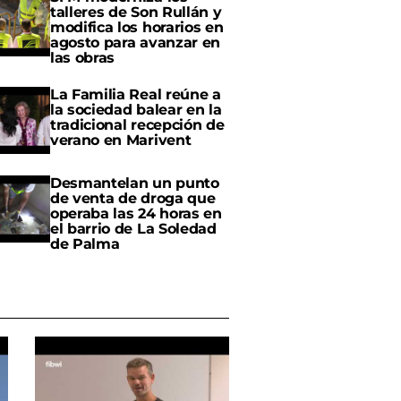
talleres de Son Rullán y
modifica los horarios en
agosto para avanzar en
las obras
La Familia Real reúne a
la sociedad balear en la
tradicional recepción de
verano en Marivent
Desmantelan un punto
de venta de droga que
operaba las 24 horas en
el barrio de La Soledad
de Palma