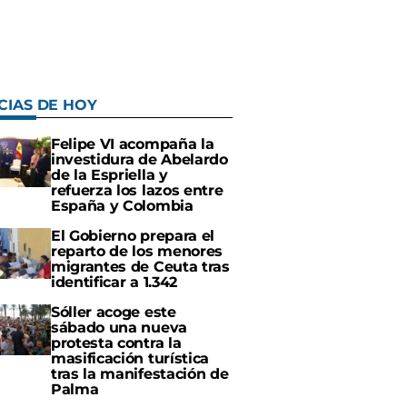
CIAS DE HOY
Felipe VI acompaña la
investidura de Abelardo
de la Espriella y
refuerza los lazos entre
España y Colombia
El Gobierno prepara el
reparto de los menores
migrantes de Ceuta tras
identificar a 1.342
Sóller acoge este
sábado una nueva
protesta contra la
masificación turística
tras la manifestación de
Palma