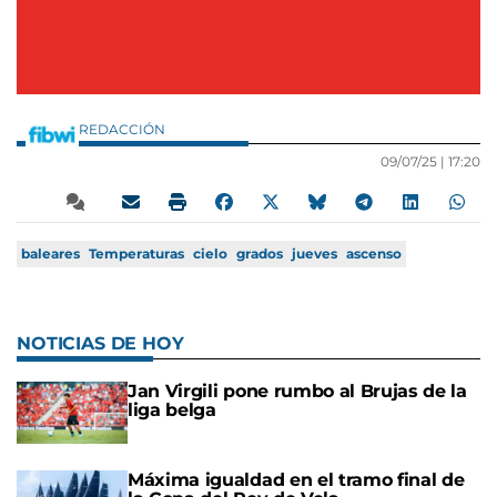
REDACCIÓN
09/07/25 |
17:20
baleares
Temperaturas
cielo
grados
jueves
ascenso
NOTICIAS DE HOY
Jan Virgili pone rumbo al Brujas de la
liga belga
Máxima igualdad en el tramo final de