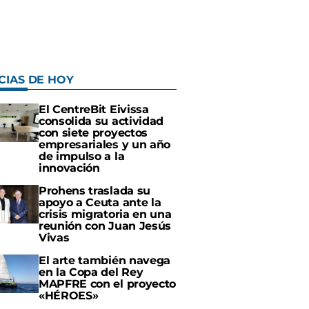
CIAS DE HOY
El CentreBit Eivissa
consolida su actividad
con siete proyectos
empresariales y un año
de impulso a la
innovación
Prohens traslada su
apoyo a Ceuta ante la
crisis migratoria en una
reunión con Juan Jesús
Vivas
El arte también navega
en la Copa del Rey
MAPFRE con el proyecto
«HÉROES»