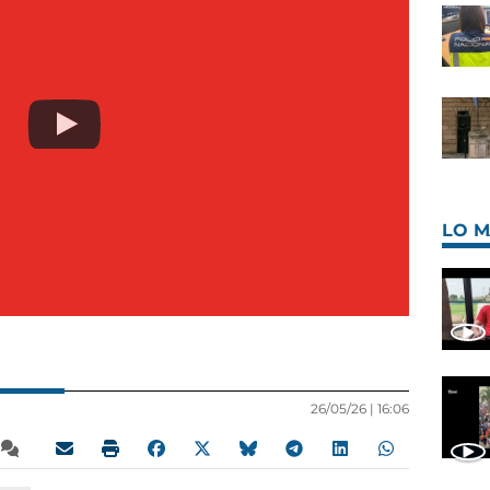
LO M
26/05/26 |
16:06