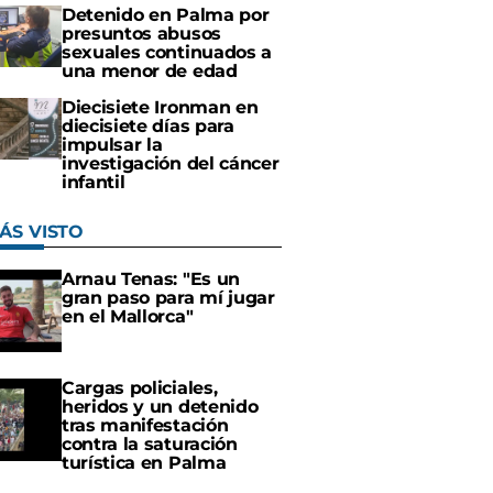
Detenido en Palma por
presuntos abusos
sexuales continuados a
una menor de edad
Diecisiete Ironman en
diecisiete días para
impulsar la
investigación del cáncer
infantil
ÁS VISTO
Arnau Tenas: "Es un
gran paso para mí jugar
en el Mallorca"
Cargas policiales,
heridos y un detenido
tras manifestación
contra la saturación
turística en Palma