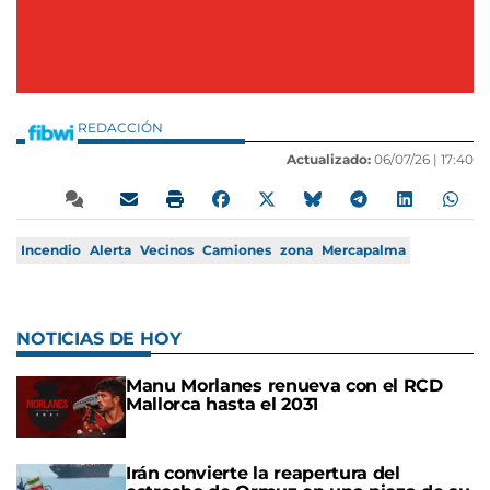
REDACCIÓN
Actualizado:
06/07/26 |
17:40
Incendio
Alerta
Vecinos
Camiones
zona
Mercapalma
NOTICIAS DE HOY
Manu Morlanes renueva con el RCD
Mallorca hasta el 2031
Irán convierte la reapertura del