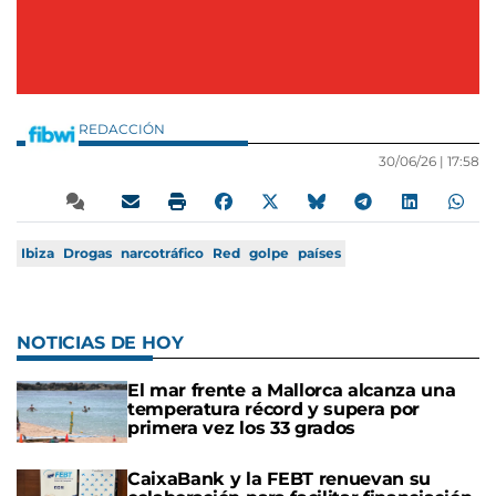
REDACCIÓN
30/06/26 |
17:58
Ibiza
Drogas
narcotráfico
Red
golpe
países
NOTICIAS DE HOY
El mar frente a Mallorca alcanza una
temperatura récord y supera por
primera vez los 33 grados
CaixaBank y la FEBT renuevan su