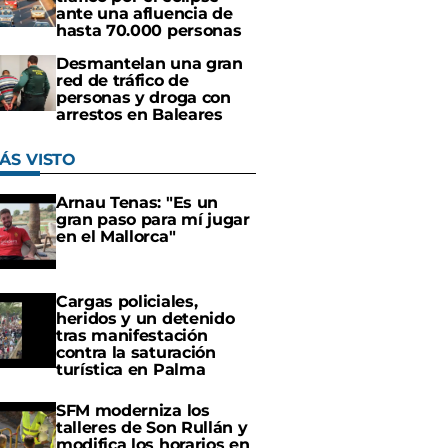
ante una afluencia de
hasta 70.000 personas
Desmantelan una gran
red de tráfico de
personas y droga con
arrestos en Baleares
ÁS VISTO
Arnau Tenas: "Es un
gran paso para mí jugar
en el Mallorca"
Cargas policiales,
heridos y un detenido
tras manifestación
contra la saturación
turística en Palma
SFM moderniza los
talleres de Son Rullán y
modifica los horarios en