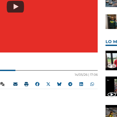
LO M
14/05/26 |
17:06