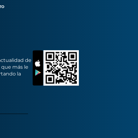
TO
actualidad de
s que más le
rtando la