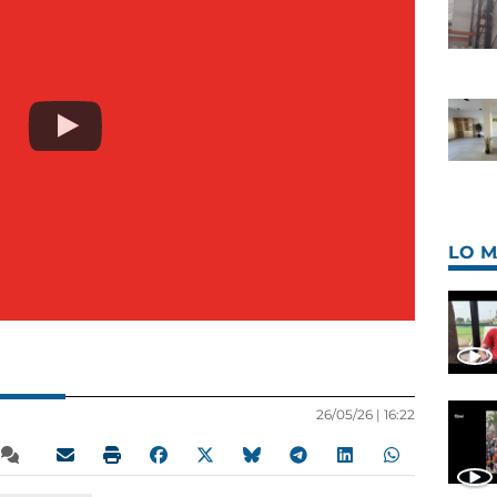
LO M
26/05/26 |
16:22