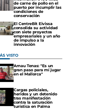
de carne de pollo en el
puerto por incumplir las
condiciones de
conservación
El CentreBit Eivissa
consolida su actividad
con siete proyectos
empresariales y un año
de impulso a la
innovación
ÁS VISTO
Arnau Tenas: "Es un
gran paso para mí jugar
en el Mallorca"
Cargas policiales,
heridos y un detenido
tras manifestación
contra la saturación
turística en Palma