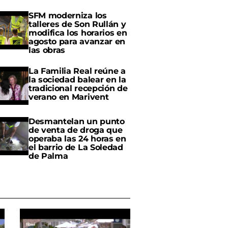
SFM moderniza los
talleres de Son Rullán y
modifica los horarios en
agosto para avanzar en
las obras
La Familia Real reúne a
la sociedad balear en la
tradicional recepción de
verano en Marivent
Desmantelan un punto
de venta de droga que
operaba las 24 horas en
el barrio de La Soledad
de Palma