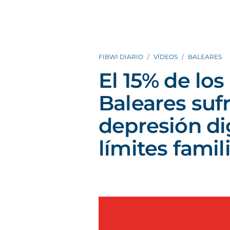
FIBWI DIARIO
VÍDEOS
BALEARES
El 15% de lo
Baleares suf
depresión dig
límites famil