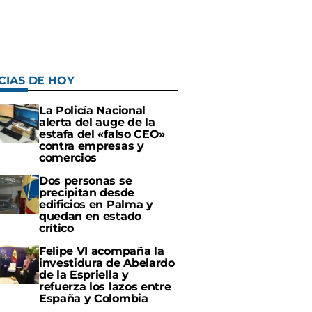
CIAS DE HOY
La Policía Nacional
alerta del auge de la
estafa del «falso CEO»
contra empresas y
comercios
Dos personas se
precipitan desde
edificios en Palma y
quedan en estado
crítico
Felipe VI acompaña la
investidura de Abelardo
de la Espriella y
refuerza los lazos entre
España y Colombia