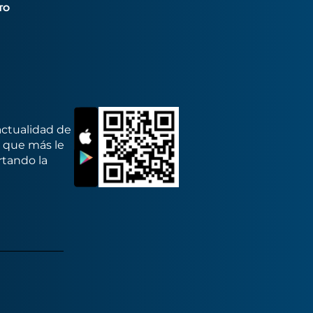
TO
actualidad de
s que más le
rtando la