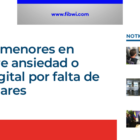
NOTI
s menores en
re ansiedad o
ital por falta de
iares