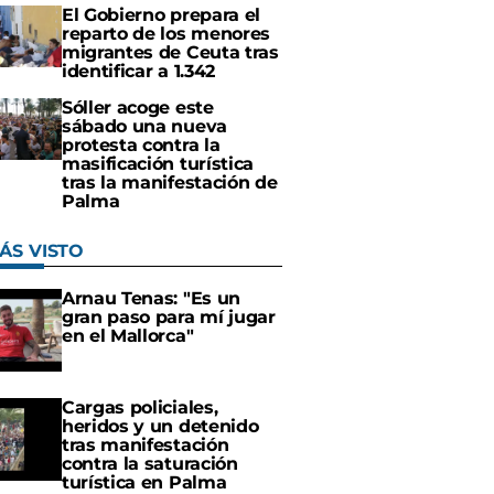
El Gobierno prepara el
reparto de los menores
migrantes de Ceuta tras
identificar a 1.342
Sóller acoge este
sábado una nueva
protesta contra la
masificación turística
tras la manifestación de
Palma
ÁS VISTO
Arnau Tenas: "Es un
gran paso para mí jugar
en el Mallorca"
Cargas policiales,
heridos y un detenido
tras manifestación
contra la saturación
turística en Palma