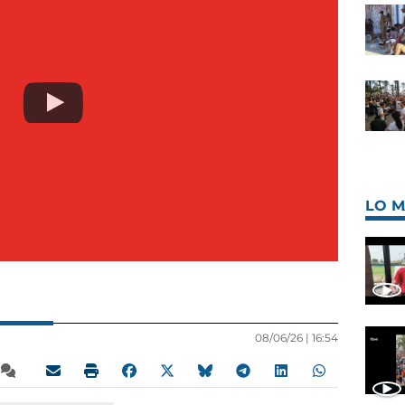
LO M
08/06/26 |
16:54