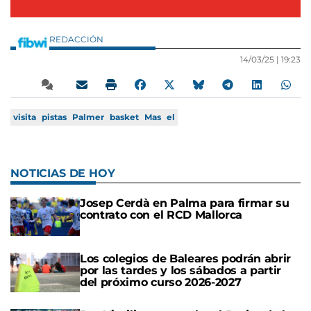
REDACCIÓN
14/03/25 |
19:23
visita
pistas
Palmer
basket
Mas
el
NOTICIAS DE HOY
Josep Cerdà en Palma para firmar su
contrato con el RCD Mallorca
Los colegios de Baleares podrán abrir
por las tardes y los sábados a partir
del próximo curso 2026-2027