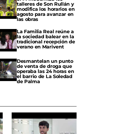
talleres de Son Rullán y
modifica los horarios en
agosto para avanzar en
las obras
La Familia Real reúne a
la sociedad balear en la
tradicional recepción de
verano en Marivent
Desmantelan un punto
de venta de droga que
operaba las 24 horas en
el barrio de La Soledad
de Palma