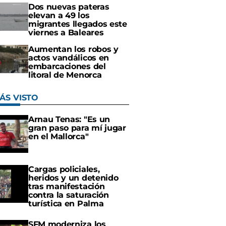
Dos nuevas pateras
elevan a 49 los
migrantes llegados este
viernes a Baleares
Aumentan los robos y
actos vandálicos en
embarcaciones del
litoral de Menorca
ÁS VISTO
Arnau Tenas: "Es un
gran paso para mí jugar
en el Mallorca"
Cargas policiales,
heridos y un detenido
tras manifestación
contra la saturación
turística en Palma
SFM moderniza los