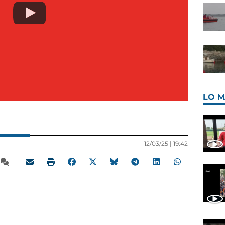
LO M
12/03/25 |
19:42