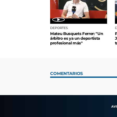
DEPORTES
D
Mateu Busquets Ferrer: "Un
P
árbitro es ya un deportista
J
profesional más"
t
COMENTARIOS
AV