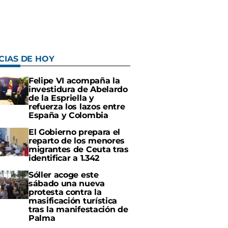
CIAS DE HOY
Felipe VI acompaña la
investidura de Abelardo
de la Espriella y
refuerza los lazos entre
España y Colombia
El Gobierno prepara el
reparto de los menores
migrantes de Ceuta tras
identificar a 1.342
Sóller acoge este
sábado una nueva
protesta contra la
masificación turística
tras la manifestación de
Palma