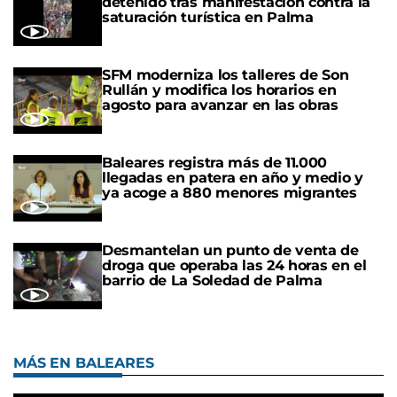
detenido tras manifestación contra la
saturación turística en Palma
SFM moderniza los talleres de Son
Rullán y modifica los horarios en
agosto para avanzar en las obras
Baleares registra más de 11.000
llegadas en patera en año y medio y
ya acoge a 880 menores migrantes
Desmantelan un punto de venta de
droga que operaba las 24 horas en el
barrio de La Soledad de Palma
MÁS EN BALEARES