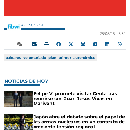
REDACCIÓN
25/05/26 |
15:32
baleares
voluntariado
plan
primer
autonómico
NOTICIAS DE HOY
Felipe VI promete visitar Ceuta tras
reunirse con Juan Jesús Vivas en
Marivent
Japón abre el debate sobre el papel de
las armas nucleares en un contexto de
creciente tensión regional