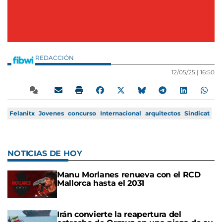
REDACCIÓN
12/05/25 |
16:50
Felanitx
Jovenes
concurso
Internacional
arquitectos
Sindicat
NOTICIAS DE HOY
Manu Morlanes renueva con el RCD
Mallorca hasta el 2031
Irán convierte la reapertura del