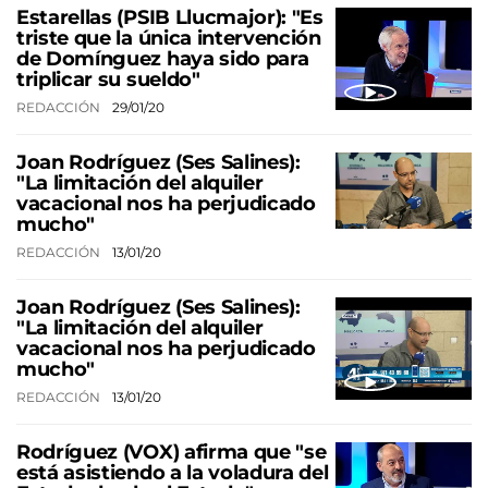
Estarellas (PSIB Llucmajor): "Es
triste que la única intervención
de Domínguez haya sido para
triplicar su sueldo"
REDACCIÓN
29/01/20
Joan Rodríguez (Ses Salines):
"La limitación del alquiler
vacacional nos ha perjudicado
mucho"
REDACCIÓN
13/01/20
Joan Rodríguez (Ses Salines):
"La limitación del alquiler
vacacional nos ha perjudicado
mucho"
REDACCIÓN
13/01/20
Rodríguez (VOX) afirma que "se
está asistiendo a la voladura del