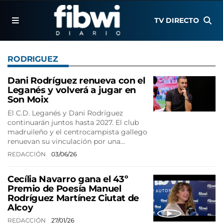
TV DIRECTO
RODRIGUEZ
Dani Rodríguez renueva con el
Leganés y volverá a jugar en
Son Moix
El C.D. Leganés y Dani Rodríguez
continuarán juntos hasta 2027. El club
madruileño y el centrocampista gallego
renuevan su vinculación por una…
REDACCIÓN
03/06/26
Cecília Navarro gana el 43º
Premio de Poesía Manuel
Rodríguez Martínez Ciutat de
Alcoy
REDACCIÓN
27/01/26