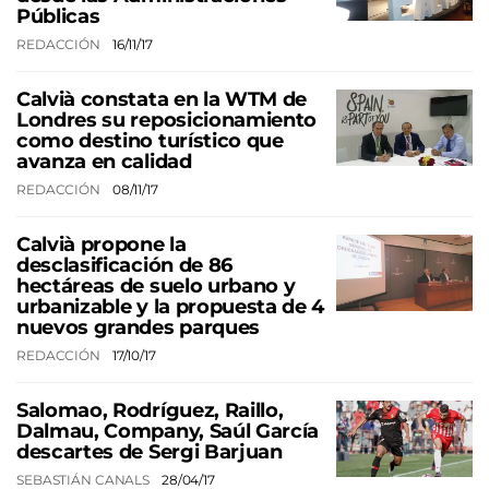
Públicas
REDACCIÓN
16/11/17
Calvià constata en la WTM de
Londres su reposicionamiento
como destino turístico que
avanza en calidad
REDACCIÓN
08/11/17
Calvià propone la
desclasificación de 86
hectáreas de suelo urbano y
urbanizable y la propuesta de 4
nuevos grandes parques
REDACCIÓN
17/10/17
Salomao, Rodríguez, Raillo,
Dalmau, Company, Saúl García
descartes de Sergi Barjuan
SEBASTIÁN CANALS
28/04/17