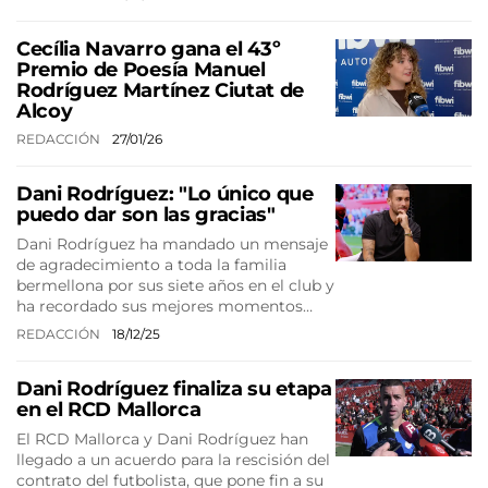
Cecília Navarro gana el 43º
Premio de Poesía Manuel
Rodríguez Martínez Ciutat de
Alcoy
REDACCIÓN
27/01/26
Dani Rodríguez: "Lo único que
puedo dar son las gracias"
Dani Rodríguez ha mandado un mensaje
de agradecimiento a toda la familia
bermellona por sus siete años en el club y
ha recordado sus mejores momentos…
REDACCIÓN
18/12/25
Dani Rodríguez finaliza su etapa
en el RCD Mallorca
El RCD Mallorca y Dani Rodríguez han
llegado a un acuerdo para la rescisión del
contrato del futbolista, que pone fin a su