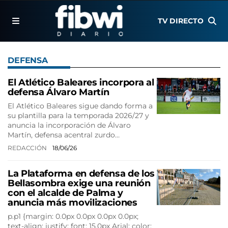
TV DIRECTO
DEFENSA
El Atlético Baleares incorpora al
defensa Álvaro Martín
El Atlético Baleares sigue dando forma a
su plantilla para la temporada 2026/27 y
anuncia la incorporación de Álvaro
Martín, defensa acentral zurdo…
REDACCIÓN
18/06/26
La Plataforma en defensa de los
Bellasombra exige una reunión
con el alcalde de Palma y
anuncia más movilizaciones
p.p1 {margin: 0.0px 0.0px 0.0px 0.0px;
text-align: justify; font: 15.0px Arial; color: