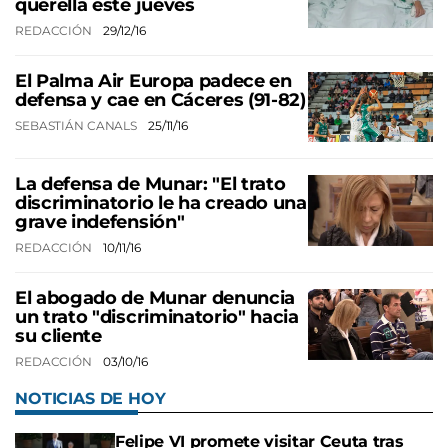
querella este jueves
REDACCIÓN
29/12/16
El Palma Air Europa padece en
defensa y cae en Cáceres (91-82)
SEBASTIÁN CANALS
25/11/16
La defensa de Munar: "El trato
discriminatorio le ha creado una
grave indefensión"
REDACCIÓN
10/11/16
El abogado de Munar denuncia
un trato "discriminatorio" hacia
su cliente
REDACCIÓN
03/10/16
NOTICIAS DE HOY
Felipe VI promete visitar Ceuta tras