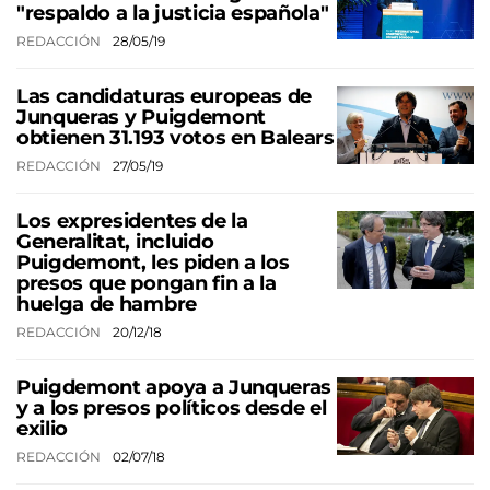
"respaldo a la justicia española"
REDACCIÓN
28/05/19
Las candidaturas europeas de
Junqueras y Puigdemont
obtienen 31.193 votos en Balears
REDACCIÓN
27/05/19
Los expresidentes de la
Generalitat, incluido
Puigdemont, les piden a los
presos que pongan fin a la
huelga de hambre
REDACCIÓN
20/12/18
Puigdemont apoya a Junqueras
y a los presos políticos desde el
exilio
REDACCIÓN
02/07/18