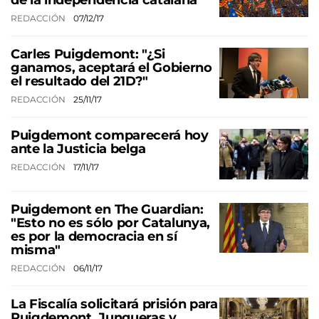
de la independencia catalana
REDACCIÓN
07/12/17
Carles Puigdemont: "¿Si
ganamos, aceptará el Gobierno
el resultado del 21D?"
REDACCIÓN
25/11/17
Puigdemont comparecerá hoy
ante la Justicia belga
REDACCIÓN
17/11/17
Puigdemont en The Guardian:
"Esto no es sólo por Catalunya,
es por la democracia en sí
misma"
REDACCIÓN
06/11/17
La Fiscalía solicitará prisión para
Puigdemont, Junqueras y