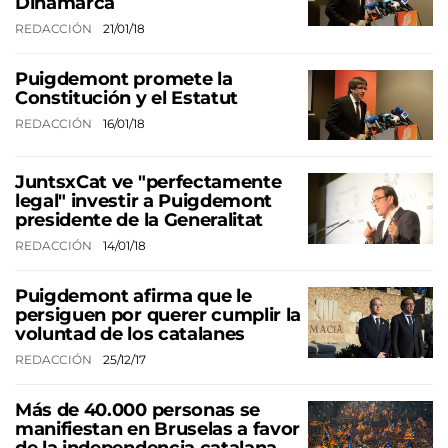
Dinamarca
REDACCIÓN
21/01/18
Puigdemont promete la
Constitución y el Estatut
REDACCIÓN
16/01/18
JuntsxCat ve "perfectamente
legal" investir a Puigdemont
presidente de la Generalitat
REDACCIÓN
14/01/18
Puigdemont afirma que le
persiguen por querer cumplir la
voluntad de los catalanes
REDACCIÓN
25/12/17
Más de 40.000 personas se
manifiestan en Bruselas a favor