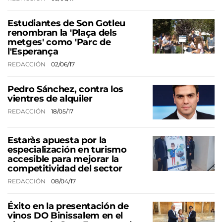
Estudiantes de Son Gotleu
renombran la 'Plaça dels
metges' como 'Parc de
l'Esperança
REDACCIÓN
02/06/17
Pedro Sánchez, contra los
vientres de alquiler
REDACCIÓN
18/05/17
Estaràs apuesta por la
especialización en turismo
accesible para mejorar la
competitividad del sector
REDACCIÓN
08/04/17
Éxito en la presentación de
vinos DO Binissalem en el