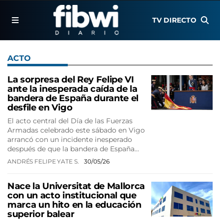
TV DIRECTO
ACTO
La sorpresa del Rey Felipe VI
ante la inesperada caída de la
bandera de España durante el
desfile en Vigo
El acto central del Día de las Fuerzas
Armadas celebrado este sábado en Vigo
arrancó con un incidente inesperado
después de que la bandera de España…
ANDRÉS FELIPE YATE S.
30/05/26
Nace la Universitat de Mallorca
con un acto institucional que
marca un hito en la educación
superior balear