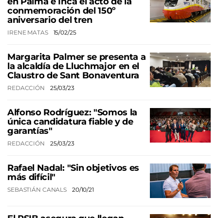
en Palma e Inca el acto de la
conmemoración del 150º
aniversario del tren
IRENE MATAS
15/02/25
Margarita Palmer se presenta a
la alcaldía de Lluchmajor en el
Claustro de Sant Bonaventura
REDACCIÓN
25/03/23
Alfonso Rodríguez: "Somos la
única candidatura fiable y de
garantías"
REDACCIÓN
25/03/23
Rafael Nadal: "Sin objetivos es
más difícil"
SEBASTIÁN CANALS
20/10/21