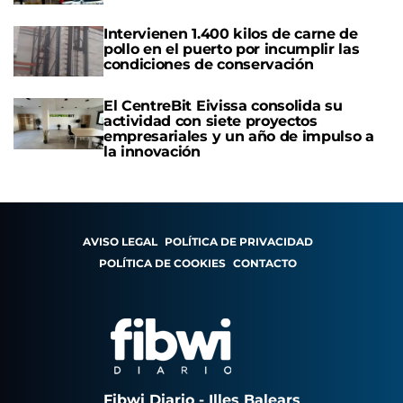
Intervienen 1.400 kilos de carne de
pollo en el puerto por incumplir las
condiciones de conservación
El CentreBit Eivissa consolida su
actividad con siete proyectos
empresariales y un año de impulso a
la innovación
AVISO LEGAL
POLÍTICA DE PRIVACIDAD
POLÍTICA DE COOKIES
CONTACTO
Fibwi Diario - Illes Balears