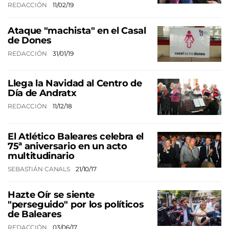
REDACCIÓN
11/02/19
Ataque "machista" en el Casal
de Dones
REDACCIÓN
31/01/19
Llega la Navidad al Centro de
Día de Andratx
REDACCIÓN
11/12/18
El Atlético Baleares celebra el
75ª aniversario en un acto
multitudinario
SEBASTIÁN CANALS
21/10/17
Hazte Oír se siente
"perseguido" por los políticos
de Baleares
REDACCIÓN
03/06/17