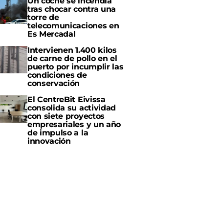
Un coche se incendia
tras chocar contra una
torre de
telecomunicaciones en
Es Mercadal
Intervienen 1.400 kilos
de carne de pollo en el
puerto por incumplir las
condiciones de
conservación
El CentreBit Eivissa
consolida su actividad
con siete proyectos
empresariales y un año
de impulso a la
innovación