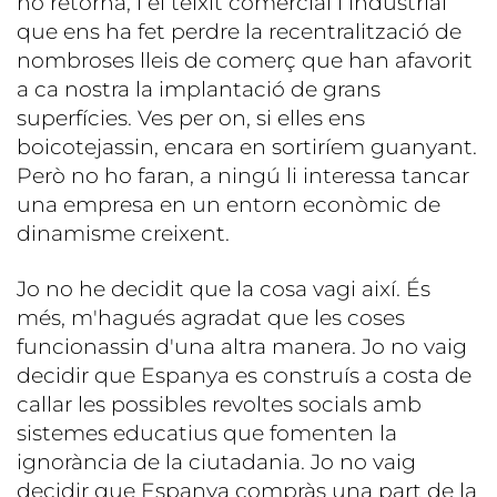
no retorna, i el teixit comercial i industrial
que ens ha fet perdre la recentralització de
nombroses lleis de comerç que han afavorit
a ca nostra la implantació de grans
superfícies. Ves per on, si elles ens
boicotejassin, encara en sortiríem guanyant.
Però no ho faran, a ningú li interessa tancar
una empresa en un entorn econòmic de
dinamisme creixent.
Jo no he decidit que la cosa vagi així. És
més, m'hagués agradat que les coses
funcionassin d'una altra manera. Jo no vaig
decidir que Espanya es construís a costa de
callar les possibles revoltes socials amb
sistemes educatius que fomenten la
ignorància de la ciutadania. Jo no vaig
decidir que Espanya compràs una part de la