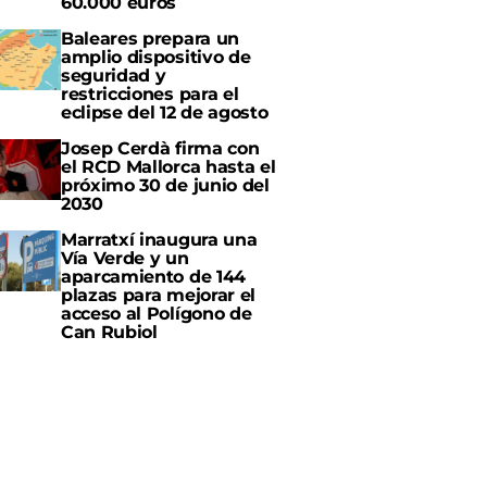
60.000 euros
Baleares prepara un
amplio dispositivo de
seguridad y
restricciones para el
eclipse del 12 de agosto
Josep Cerdà firma con
el RCD Mallorca hasta el
próximo 30 de junio del
2030
Marratxí inaugura una
Vía Verde y un
aparcamiento de 144
plazas para mejorar el
acceso al Polígono de
Can Rubiol