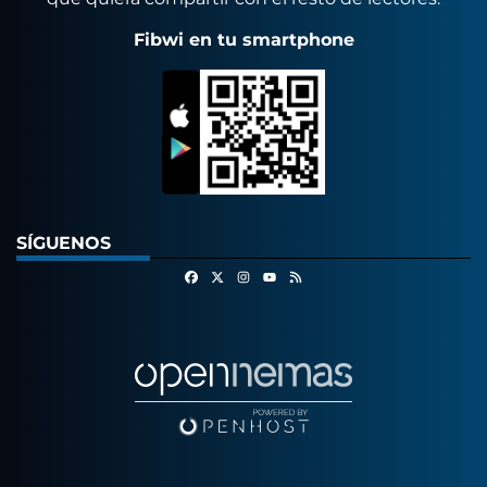
Fibwi en tu smartphone
SÍGUENOS
Facebook
X
Instagram
RSS
Youtube