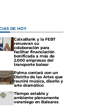
CIAS DE HOY
CaixaBank y la FEBT
renuevan su
colaboración para
facilitar financiación
bonificada a más de
2.000 empresas del
transporte balear
Palma contará con un
Distrito de las Artes que
reunirá música, diseño y
arte dramático
Tiempo estable y
ambiente plenamente
veraniego en Baleares