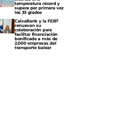
temperatura récord y
supera por primera vez
los 33 grados
CaixaBank y la FEBT
renuevan su
colaboración para
facilitar financiación
bonificada a más de
2.000 empresas del
transporte balear