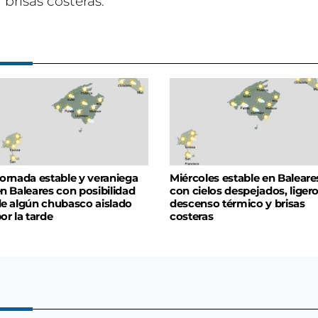
brisas costeras.
ornada estable y veraniega
Miércoles estable en Baleare
n Baleares con posibilidad
con cielos despejados, liger
e algún chubasco aislado
descenso térmico y brisas
or la tarde
costeras