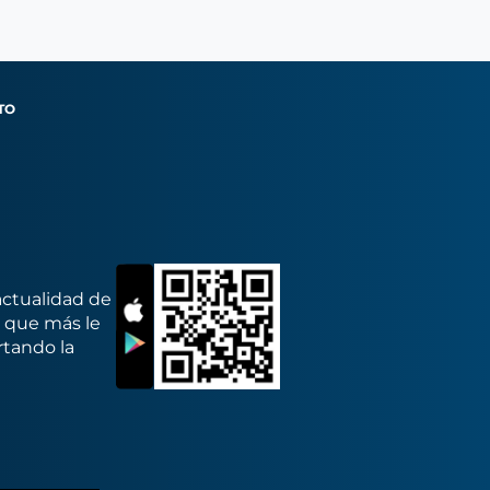
TO
actualidad de
s que más le
rtando la