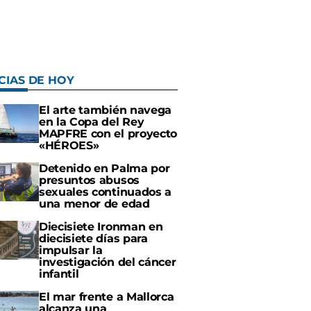
CIAS DE HOY
El arte también navega
en la Copa del Rey
MAPFRE con el proyecto
«HÉROES»
Detenido en Palma por
presuntos abusos
sexuales continuados a
una menor de edad
Diecisiete Ironman en
diecisiete días para
impulsar la
investigación del cáncer
infantil
El mar frente a Mallorca
alcanza una