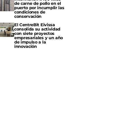
de carne de pollo en el
puerto por incumplir las
condiciones de
conservación
El CentreBit Eivissa
consolida su actividad
con siete proyectos
empresariales y un año
de impulso a la
innovación