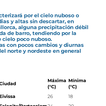
terizará por el cielo nuboso o
as y altas sin descartar, en
lorca, alguna precipitación débil
a de barro, tendiendo por la
 cielo poco nuboso.
as con pocos cambios y diurnas
el norte y nordeste en general
Máxima
Mínima
Ciudad
(°C)
(°C)
Eivissa
26
18