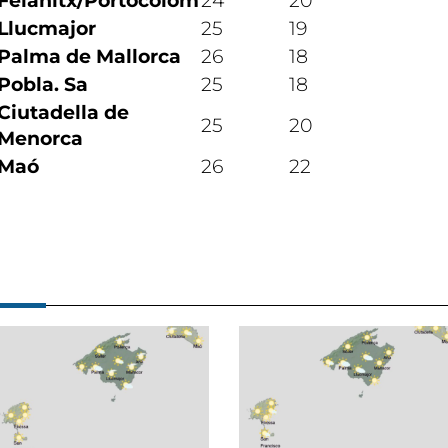
Felanitx/Portocolom
24
20
Llucmajor
25
19
Palma de Mallorca
26
18
Pobla. Sa
25
18
Ciutadella de
25
20
Menorca
Maó
26
22