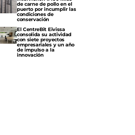
de carne de pollo en el
puerto por incumplir las
condiciones de
conservación
El CentreBit Eivissa
consolida su actividad
con siete proyectos
empresariales y un año
de impulso a la
innovación