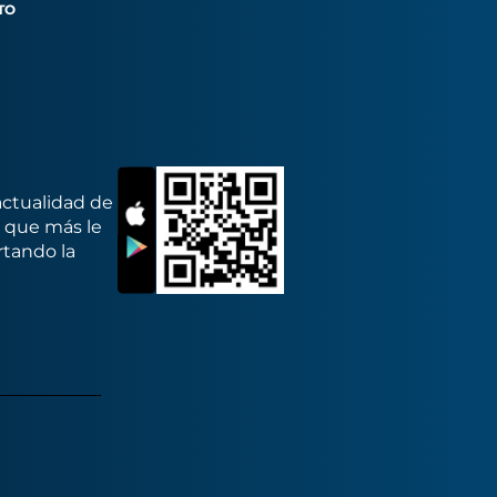
TO
actualidad de
s que más le
rtando la