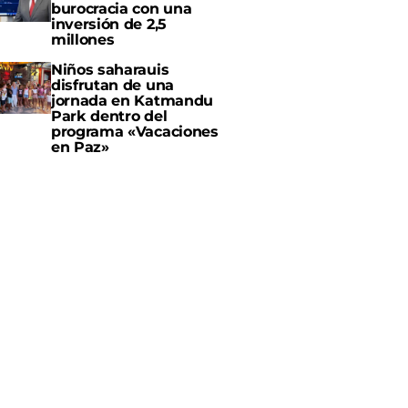
burocracia con una
inversión de 2,5
millones
Niños saharauis
disfrutan de una
jornada en Katmandu
Park dentro del
programa «Vacaciones
en Paz»