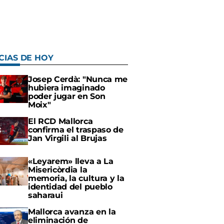
CIAS DE HOY
Josep Cerdà: "Nunca me
hubiera imaginado
poder jugar en Son
Moix"
El RCD Mallorca
confirma el traspaso de
Jan Virgili al Brujas
«Leyarem» lleva a La
Misericòrdia la
memoria, la cultura y la
identidad del pueblo
saharaui
Mallorca avanza en la
eliminación de