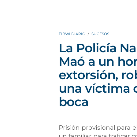
FIBWI DIARIO
SUCESOS
La Policía N
Maó a un ho
extorsión, r
una víctima 
boca
Prisión provisional para e
un familiar para traficar 