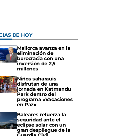
CIAS DE HOY
Mallorca avanza en la
eliminación de
burocracia con una
inversión de 2,5
millones
Niños saharauis
disfrutan de una
jornada en Katmandu
Park dentro del
programa «Vacaciones
en Paz»
Baleares refuerza la
seguridad ante el
eclipse solar con un
gran despliegue de la
Guardia Civil