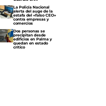
La Policía Nacional
alerta del auge de la
estafa del «falso CEO»
contra empresas y
comercios
Dos personas se
precipitan desde
edificios en Palma y
quedan en estado
crítico