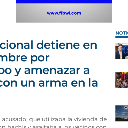
NOTI
acional detiene en
mbre por
obo y amenazar a
con un arma en la
l acusado, que utilizaba la vivienda de
con hachís y asaltaba a los vecinos con