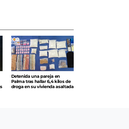
Detenida una pareja en
Palma tras hallar 6,4 kilos de
as
droga en su vivienda asaltada