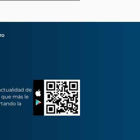
TO
actualidad de
s que más le
rtando la