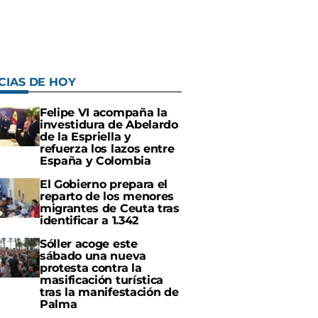
CIAS DE HOY
Felipe VI acompaña la
investidura de Abelardo
de la Espriella y
refuerza los lazos entre
España y Colombia
El Gobierno prepara el
reparto de los menores
migrantes de Ceuta tras
identificar a 1.342
Sóller acoge este
sábado una nueva
protesta contra la
masificación turística
tras la manifestación de
Palma