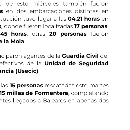
a de este miércoles también fueron
s
en dos embarcaciones distintas en
ctuación tuvo lugar a las
04.21 horas
en
s
, donde fueron localizadas
17 personas
.
.45 horas
, otras
20 personas
fueron
de la Mola
.
iciparon agentes de la
Guardia Civil
del
efectivos de la
Unidad de Seguridad
ncia (Usecic)
.
 las
15 personas
rescatadas este martes
15 millas de Formentera
, completando
ntes llegados a Baleares en apenas dos