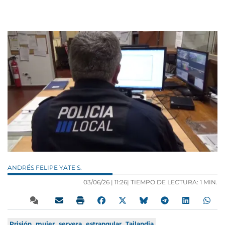
ANDRÉS FELIPE YATE S.
03/06/26 |
11:26
| TIEMPO DE LECTURA: 1 MIN.
Prisión
mujer
servera
estrangular
Tailandia