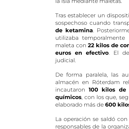
la isla mediante maletas.
Tras establecer un dispositi
sospechoso cuando trans
de ketamina
. Posteriorm
utilizaba temporalmente e
maleta con
22 kilos de c
euros en efectivo
. El d
judicial.
De forma paralela, las au
almacén en Róterdam rel
incautaron
100 kilos d
químicos
, con los que, se
elaborado más de
600 kilo
La operación se saldó con 
responsables de la organiz