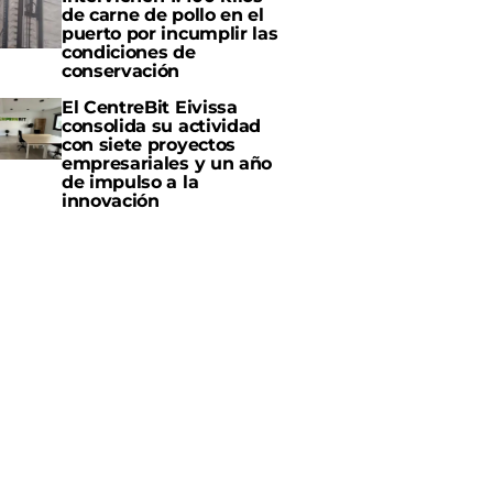
de carne de pollo en el
puerto por incumplir las
condiciones de
conservación
El CentreBit Eivissa
consolida su actividad
con siete proyectos
empresariales y un año
de impulso a la
innovación