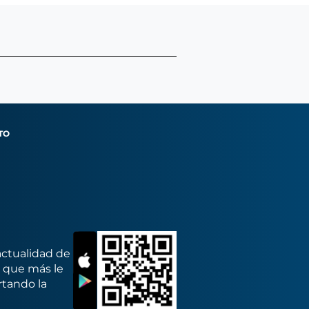
TO
actualidad de
s que más le
rtando la