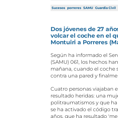
Sucesos
porreres
SAMU
Guardia Civil
Dos jóvenes de 27 años
volcar el coche en el q
Montuïri a Porreres (Ma
Según ha informado el Ser
(SAMU) 061, los hechos han 
mañana, cuando el coche se
contra una pared y finalme
Cuatro personas viajaban e
resultado heridas: una muj
politraumatismos y que ha 
se ha activado el código t
años, que ha resultado 'men