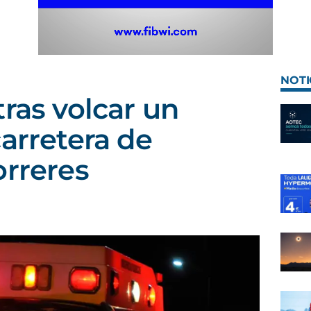
NOTI
tras volcar un
carretera de
orreres