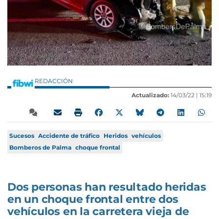
REDACCIÓN
Actualizado:
14/03/22 |
15:19
Sucesos
Accidente de tráfico
Heridos
vehículos
Bomberos de Palma
choque frontal
Dos personas han resultado heridas
en un choque frontal entre dos
vehículos en la carretera vieja de