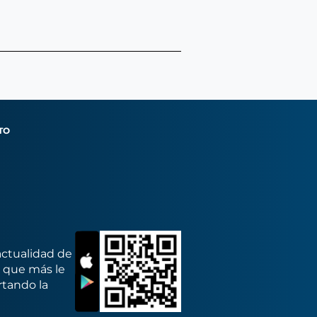
TO
actualidad de
s que más le
rtando la