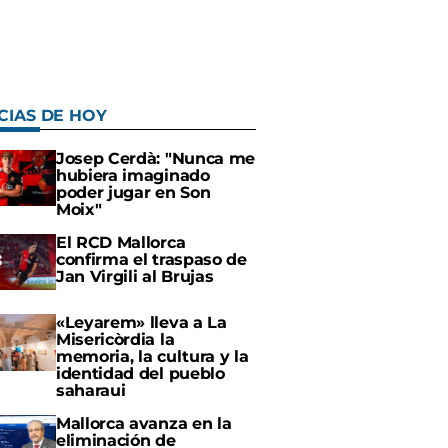
CIAS DE HOY
Josep Cerdà: "Nunca me
hubiera imaginado
poder jugar en Son
Moix"
El RCD Mallorca
confirma el traspaso de
Jan Virgili al Brujas
«Leyarem» lleva a La
Misericòrdia la
memoria, la cultura y la
identidad del pueblo
saharaui
Mallorca avanza en la
eliminación de