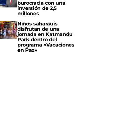
burocracia con una
inversión de 2,5
millones
Niños saharauis
disfrutan de una
jornada en Katmandu
Park dentro del
programa «Vacaciones
en Paz»