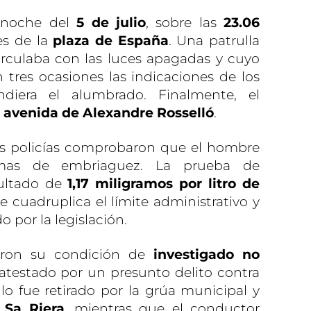
a noche del
5 de julio
, sobre las
23.06
es de la
plaza de España
. Una patrulla
rculaba con las luces apagadas y cuyo
tres ocasiones las indicaciones de los
diera el alumbrado. Finalmente, el
a
avenida de Alexandre Rosselló
.
los policías comprobaron que el hombre
tomas de embriaguez. La prueba de
sultado de
1,17 miligramos por litro de
ue cuadruplica el límite administrativo y
o por la legislación.
aron su condición de
investigado no
atestado por un presunto delito contra
ulo fue retirado por la grúa municipal y
e
Sa Riera
, mientras que el conductor