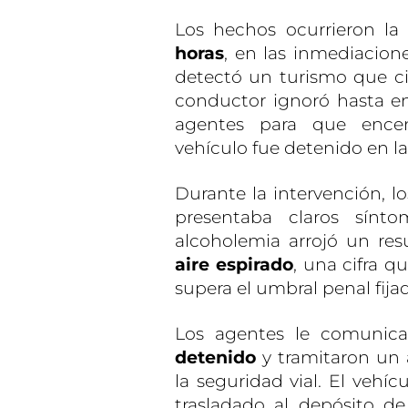
Los hechos ocurrieron l
horas
, en las inmediacion
detectó un turismo que ci
conductor ignoró hasta en 
agentes para que encen
vehículo fue detenido en l
Durante la intervención, 
presentaba claros sín
alcoholemia arrojó un re
aire espirado
, una cifra q
supera el umbral penal fijad
Los agentes le comunic
detenido
y tramitaron un 
la seguridad vial. El vehíc
trasladado al depósito d