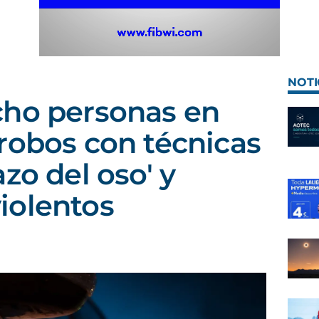
NOTI
cho personas en
robos con técnicas
zo del oso' y
iolentos