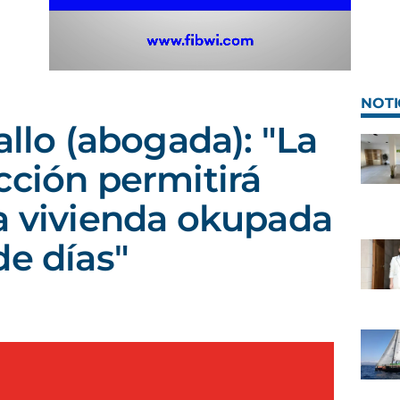
NOTI
allo (abogada): "La
cción permitirá
a vivienda okupada
de días"