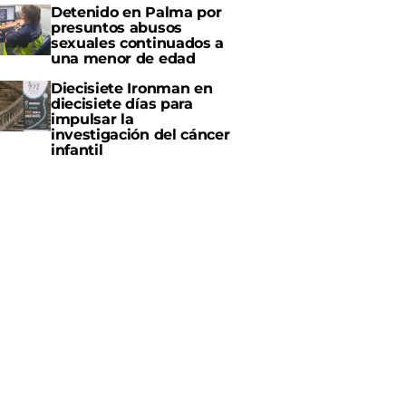
Detenido en Palma por
presuntos abusos
sexuales continuados a
una menor de edad
Diecisiete Ironman en
diecisiete días para
impulsar la
investigación del cáncer
infantil