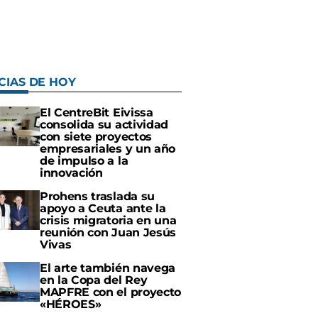
CIAS DE HOY
El CentreBit Eivissa
consolida su actividad
con siete proyectos
empresariales y un año
de impulso a la
innovación
Prohens traslada su
apoyo a Ceuta ante la
crisis migratoria en una
reunión con Juan Jesús
Vivas
El arte también navega
en la Copa del Rey
MAPFRE con el proyecto
«HÉROES»