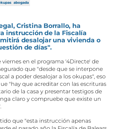
okupas
abogada
gal, Cristina Borrallo, ha
a instrucción de la Fiscalía
mitirá desalojar una vivienda o
estión de días".
e viernes en el programa '4Directe' de
egurado que "desde que se interpone
iscal a poder desalojar a los okupas", eso
que "hay que acreditar con las escrituras
ario de la casa y presentar testigos de
 tenga claro y compruebe que existe un
.
rtido que "esta instrucción apenas
esde el pasado año la Fiscalía de Balears