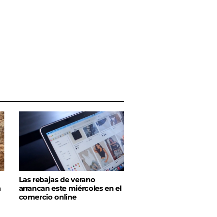
Las rebajas de verano
a
arrancan este miércoles en el
comercio online