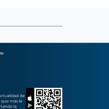
TO
actualidad de
s que más le
rtando la