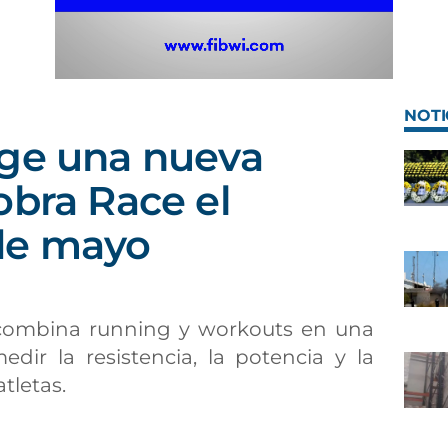
NOTI
oge una nueva
obra Race el
de mayo
 combina running y workouts en una
dir la resistencia, la potencia y la
tletas.