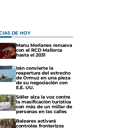
CIAS DE HOY
Manu Morlanes renueva
con el RCD Mallorca
hasta el 2031
Irán convierte la
reapertura del estrecho
de Ormuz en una pieza
de su negociación con
E.E. UU.
Sóller alza la voz contra
la masificación turística
con más de un millar de
personas en las calles
Baleares activará
controles fronterizos