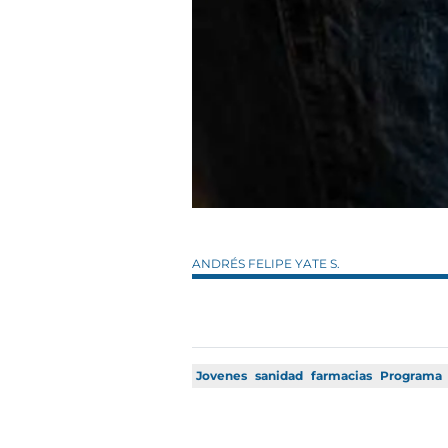
ANDRÉS FELIPE YATE S.
Jovenes
sanidad
farmacias
Programa