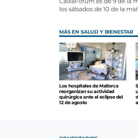
CaixaForum es de 9 de la m
los sábados de 10 de la mañ
MÁS EN SALUD Y BIENESTAR
Los hospitales de Mallorca
S
reorganizan su actividad
u
quirúrgica ante el eclipse del
d
12 de agosto
a