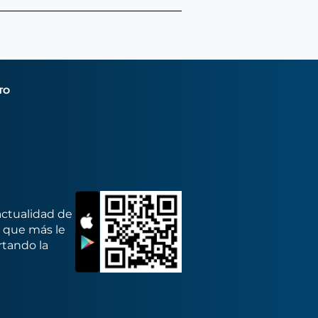
TO
actualidad de
s que más le
rtando la