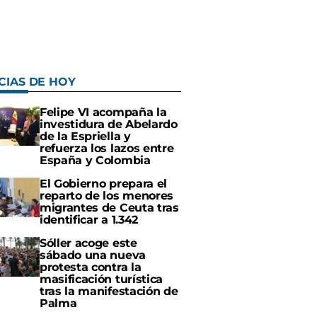
CIAS DE HOY
Felipe VI acompaña la
investidura de Abelardo
de la Espriella y
refuerza los lazos entre
España y Colombia
El Gobierno prepara el
reparto de los menores
migrantes de Ceuta tras
identificar a 1.342
Sóller acoge este
sábado una nueva
protesta contra la
masificación turística
tras la manifestación de
Palma