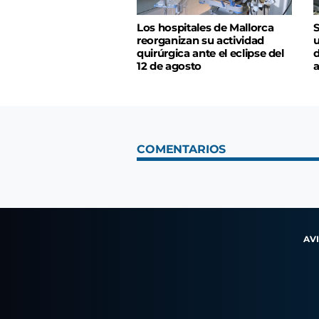
Los hospitales de Mallorca
S
reorganizan su actividad
u
quirúrgica ante el eclipse del
d
12 de agosto
a
COMENTARIOS
AV