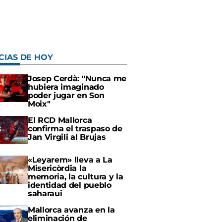
CIAS DE HOY
Josep Cerdà: "Nunca me
hubiera imaginado
poder jugar en Son
Moix"
El RCD Mallorca
confirma el traspaso de
Jan Virgili al Brujas
«Leyarem» lleva a La
Misericòrdia la
memoria, la cultura y la
identidad del pueblo
saharaui
Mallorca avanza en la
eliminación de