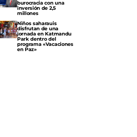
burocracia con una
inversión de 2,5
millones
Niños saharauis
disfrutan de una
jornada en Katmandu
Park dentro del
programa «Vacaciones
en Paz»