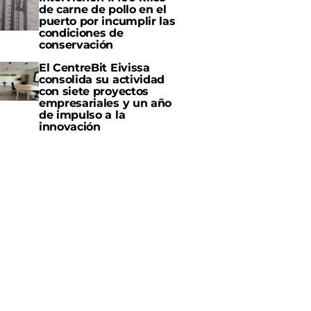
de carne de pollo en el
puerto por incumplir las
condiciones de
conservación
El CentreBit Eivissa
consolida su actividad
con siete proyectos
empresariales y un año
de impulso a la
innovación