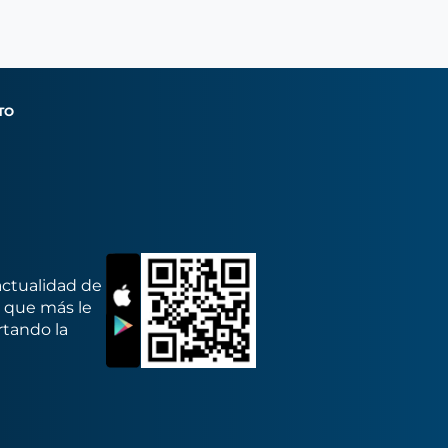
TO
actualidad de
s que más le
rtando la