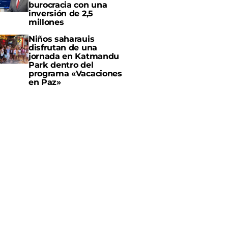
burocracia con una
inversión de 2,5
millones
Niños saharauis
disfrutan de una
jornada en Katmandu
Park dentro del
programa «Vacaciones
en Paz»