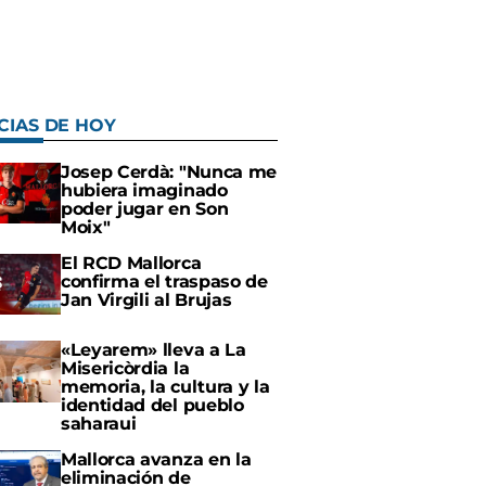
CIAS DE HOY
Josep Cerdà: "Nunca me
hubiera imaginado
poder jugar en Son
Moix"
El RCD Mallorca
confirma el traspaso de
Jan Virgili al Brujas
«Leyarem» lleva a La
Misericòrdia la
memoria, la cultura y la
identidad del pueblo
saharaui
Mallorca avanza en la
eliminación de